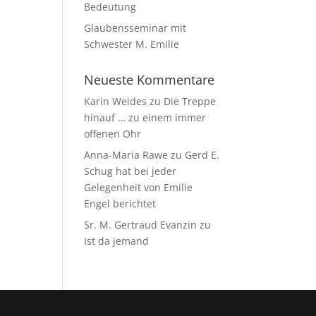
Bedeutung
Glaubensseminar mit
Schwester M. Emilie
Neueste Kommentare
Karin Weides
zu
Die Treppe
hinauf … zu einem immer
offenen Ohr
Anna-Maria Rawe
zu
Gerd E.
Schug hat bei jeder
Gelegenheit von Emilie
Engel berichtet
Sr. M. Gertraud Evanzin
zu
Ist da jemand