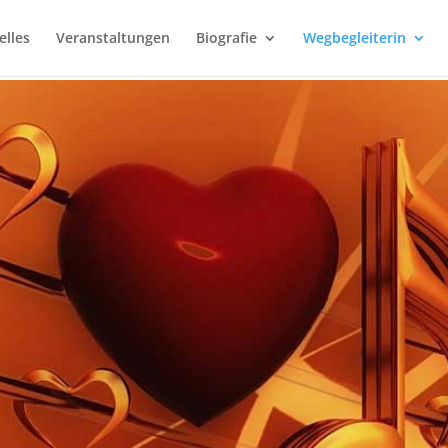
elles
Veranstaltungen
Biografie
Wegbegleiterin
 Lebensmelodie 
iß sich von Gott gerufen. Sie erfährt, dass Gott ihr 
 Herz gelegt hat, die sie spielen soll. Sie orientiert 
Mutter des Herrn.