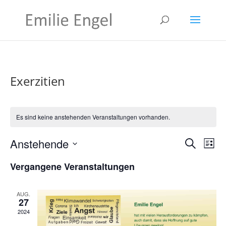
Exerzitien
Es sind keine anstehenden Veranstaltungen vorhanden.
Verans
Ver
Anstehende
Suche
Liste
Ans
Suche
Datum
Nav
und
Vergangene Veranstaltungen
wählen.
Ansich
Naviga
AUG.
27
2024